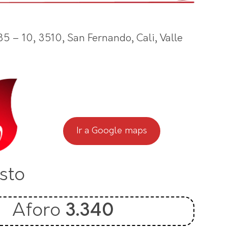
35 – 10, 3510, San Fernando, Cali, Valle
Ir a Google maps
sto
Aforo
3.340