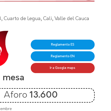
3, Cuarto de Legua, Cali, Valle del Cauca
Reglamento ES
Reglamento EN
Ir a Google maps
e mesa
Aforo
13.600
viembre